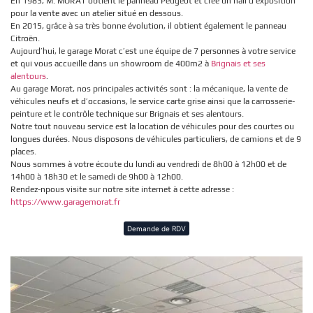
En 1983, M. MORAT obtient le panneau Peugeot et crée un hall d’exposition
pour la vente avec un atelier situé en dessous.
En 2015, grâce à sa très bonne évolution, il obtient également le panneau
Citroën.
Aujourd’hui, le garage Morat c’est une équipe de 7 personnes à votre service
et qui vous accueille dans un showroom de 400m2 à
Brignais et ses
alentours
.
Au garage Morat, nos principales activités sont : la mécanique, la vente de
véhicules neufs et d’occasions, le service carte grise ainsi que la carrosserie-
peinture et le contrôle technique sur Brignais et ses alentours.
Notre tout nouveau service est la location de véhicules pour des courtes ou
longues durées. Nous disposons de véhicules particuliers, de camions et de 9
places.
Nous sommes à votre écoute du lundi au vendredi de 8h00 à 12h00 et de
14h00 à 18h30 et le samedi de 9h00 à 12h00.
Rendez-npous visite sur notre site internet à cette adresse :
https://www.garagemorat.fr
Demande de RDV