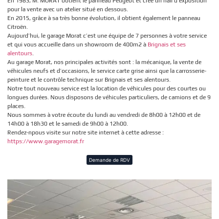
En 1983, M. MORAT obtient le panneau Peugeot et crée un hall d’exposition
pour la vente avec un atelier situé en dessous.
En 2015, grâce à sa très bonne évolution, il obtient également le panneau
Citroën.
Aujourd’hui, le garage Morat c’est une équipe de 7 personnes à votre service
et qui vous accueille dans un showroom de 400m2 à
Brignais et ses
alentours
.
Au garage Morat, nos principales activités sont : la mécanique, la vente de
véhicules neufs et d’occasions, le service carte grise ainsi que la carrosserie-
peinture et le contrôle technique sur Brignais et ses alentours.
Notre tout nouveau service est la location de véhicules pour des courtes ou
longues durées. Nous disposons de véhicules particuliers, de camions et de 9
places.
Nous sommes à votre écoute du lundi au vendredi de 8h00 à 12h00 et de
14h00 à 18h30 et le samedi de 9h00 à 12h00.
Rendez-npous visite sur notre site internet à cette adresse :
https://www.garagemorat.fr
Demande de RDV