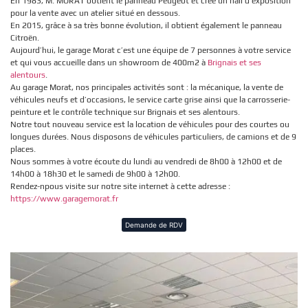
En 1983, M. MORAT obtient le panneau Peugeot et crée un hall d’exposition
pour la vente avec un atelier situé en dessous.
En 2015, grâce à sa très bonne évolution, il obtient également le panneau
Citroën.
Aujourd’hui, le garage Morat c’est une équipe de 7 personnes à votre service
et qui vous accueille dans un showroom de 400m2 à
Brignais et ses
alentours
.
Au garage Morat, nos principales activités sont : la mécanique, la vente de
véhicules neufs et d’occasions, le service carte grise ainsi que la carrosserie-
peinture et le contrôle technique sur Brignais et ses alentours.
Notre tout nouveau service est la location de véhicules pour des courtes ou
longues durées. Nous disposons de véhicules particuliers, de camions et de 9
places.
Nous sommes à votre écoute du lundi au vendredi de 8h00 à 12h00 et de
14h00 à 18h30 et le samedi de 9h00 à 12h00.
Rendez-npous visite sur notre site internet à cette adresse :
https://www.garagemorat.fr
Demande de RDV