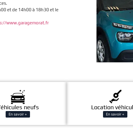
ces.
00 et de 14h00 à 18h30 et le
s://www.garagemorat.fr
éhicules neufs
Location véhicu
En savoir +
En savoir +