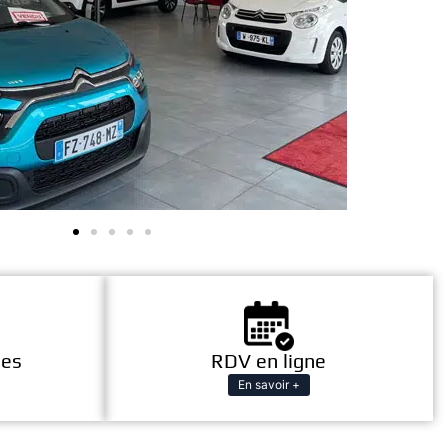
les
RDV en ligne
En savoir +