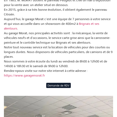
En 1983, M. MORAT obtient le panneau Peugeot et crée un hall d’exposition
pour la vente avec un atelier situé en dessous.
En 2015, grâce à sa très bonne évolution, il obtient également le panneau
Citroën.
Aujourd’hui, le garage Morat c’est une équipe de 7 personnes à votre service
et qui vous accueille dans un showroom de 400m2 à
Brignais et ses
alentours
.
Au garage Morat, nos principales activités sont : la mécanique, la vente de
véhicules neufs et d’occasions, le service carte grise ainsi que la carrosserie-
peinture et le contrôle technique sur Brignais et ses alentours.
Notre tout nouveau service est la location de véhicules pour des courtes ou
longues durées. Nous disposons de véhicules particuliers, de camions et de 9
places.
Nous sommes à votre écoute du lundi au vendredi de 8h00 à 12h00 et de
14h00 à 18h30 et le samedi de 9h00 à 12h00.
Rendez-npous visite sur notre site internet à cette adresse :
https://www.garagemorat.fr
Demande de RDV