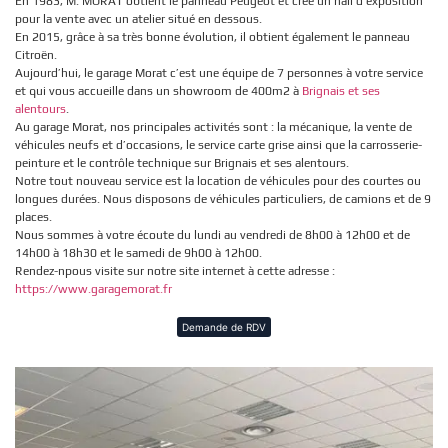
En 1983, M. MORAT obtient le panneau Peugeot et crée un hall d’exposition
pour la vente avec un atelier situé en dessous.
En 2015, grâce à sa très bonne évolution, il obtient également le panneau
Citroën.
Aujourd’hui, le garage Morat c’est une équipe de 7 personnes à votre service
et qui vous accueille dans un showroom de 400m2 à
Brignais et ses
alentours
.
Au garage Morat, nos principales activités sont : la mécanique, la vente de
véhicules neufs et d’occasions, le service carte grise ainsi que la carrosserie-
peinture et le contrôle technique sur Brignais et ses alentours.
Notre tout nouveau service est la location de véhicules pour des courtes ou
longues durées. Nous disposons de véhicules particuliers, de camions et de 9
places.
Nous sommes à votre écoute du lundi au vendredi de 8h00 à 12h00 et de
14h00 à 18h30 et le samedi de 9h00 à 12h00.
Rendez-npous visite sur notre site internet à cette adresse :
https://www.garagemorat.fr
Demande de RDV