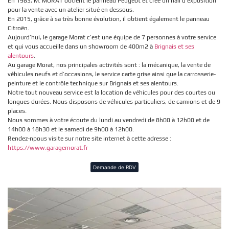
En 1983, M. MORAT obtient le panneau Peugeot et crée un hall d’exposition
pour la vente avec un atelier situé en dessous.
En 2015, grâce à sa très bonne évolution, il obtient également le panneau
Citroën.
Aujourd’hui, le garage Morat c’est une équipe de 7 personnes à votre service
et qui vous accueille dans un showroom de 400m2 à
Brignais et ses
alentours
.
Au garage Morat, nos principales activités sont : la mécanique, la vente de
véhicules neufs et d’occasions, le service carte grise ainsi que la carrosserie-
peinture et le contrôle technique sur Brignais et ses alentours.
Notre tout nouveau service est la location de véhicules pour des courtes ou
longues durées. Nous disposons de véhicules particuliers, de camions et de 9
places.
Nous sommes à votre écoute du lundi au vendredi de 8h00 à 12h00 et de
14h00 à 18h30 et le samedi de 9h00 à 12h00.
Rendez-npous visite sur notre site internet à cette adresse :
https://www.garagemorat.fr
Demande de RDV