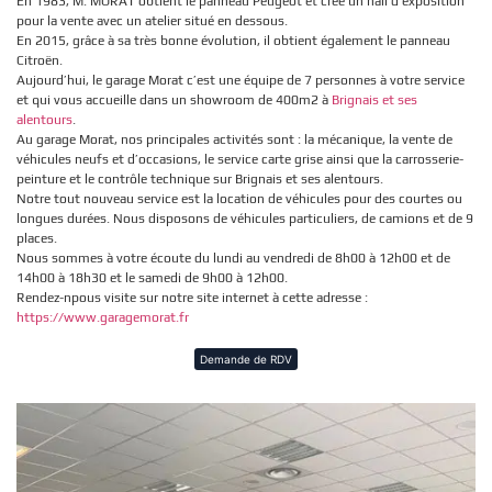
En 1983, M. MORAT obtient le panneau Peugeot et crée un hall d’exposition
pour la vente avec un atelier situé en dessous.
En 2015, grâce à sa très bonne évolution, il obtient également le panneau
Citroën.
Aujourd’hui, le garage Morat c’est une équipe de 7 personnes à votre service
et qui vous accueille dans un showroom de 400m2 à
Brignais et ses
alentours
.
Au garage Morat, nos principales activités sont : la mécanique, la vente de
véhicules neufs et d’occasions, le service carte grise ainsi que la carrosserie-
peinture et le contrôle technique sur Brignais et ses alentours.
Notre tout nouveau service est la location de véhicules pour des courtes ou
longues durées. Nous disposons de véhicules particuliers, de camions et de 9
places.
Nous sommes à votre écoute du lundi au vendredi de 8h00 à 12h00 et de
14h00 à 18h30 et le samedi de 9h00 à 12h00.
Rendez-npous visite sur notre site internet à cette adresse :
https://www.garagemorat.fr
Demande de RDV