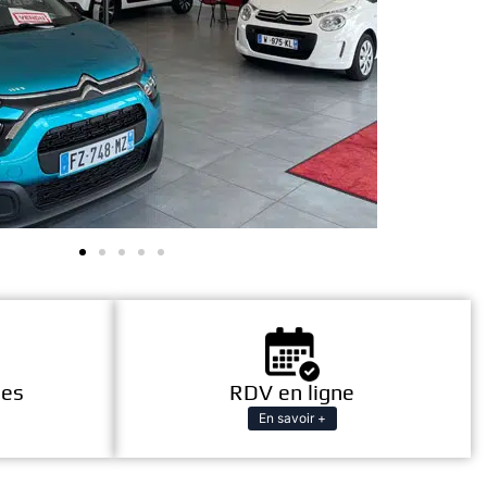
les
RDV en ligne
En savoir +