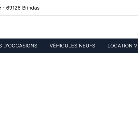
 - 69126 Brindas
S D’OCCASIONS
VÉHICULES NEUFS
LOCATION V
IS LES OLLIÈRES