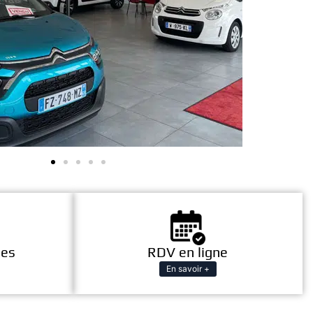
les
RDV en ligne
En savoir +