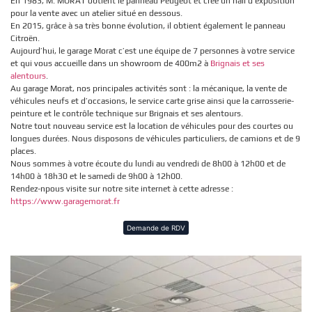
En 1983, M. MORAT obtient le panneau Peugeot et crée un hall d’exposition
pour la vente avec un atelier situé en dessous.
En 2015, grâce à sa très bonne évolution, il obtient également le panneau
Citroën.
Aujourd’hui, le garage Morat c’est une équipe de 7 personnes à votre service
et qui vous accueille dans un showroom de 400m2 à
Brignais et ses
alentours
.
Au garage Morat, nos principales activités sont : la mécanique, la vente de
véhicules neufs et d’occasions, le service carte grise ainsi que la carrosserie-
peinture et le contrôle technique sur Brignais et ses alentours.
Notre tout nouveau service est la location de véhicules pour des courtes ou
longues durées. Nous disposons de véhicules particuliers, de camions et de 9
places.
Nous sommes à votre écoute du lundi au vendredi de 8h00 à 12h00 et de
14h00 à 18h30 et le samedi de 9h00 à 12h00.
Rendez-npous visite sur notre site internet à cette adresse :
https://www.garagemorat.fr
Demande de RDV