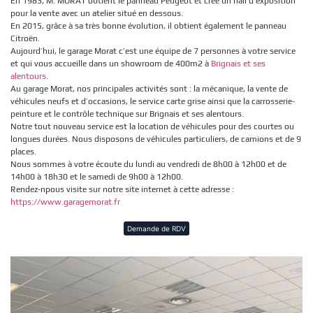
En 1983, M. MORAT obtient le panneau Peugeot et crée un hall d’exposition
pour la vente avec un atelier situé en dessous.
En 2015, grâce à sa très bonne évolution, il obtient également le panneau
Citroën.
Aujourd’hui, le garage Morat c’est une équipe de 7 personnes à votre service
et qui vous accueille dans un showroom de 400m2 à
Brignais et ses
alentours
.
Au garage Morat, nos principales activités sont : la mécanique, la vente de
véhicules neufs et d’occasions, le service carte grise ainsi que la carrosserie-
peinture et le contrôle technique sur Brignais et ses alentours.
Notre tout nouveau service est la location de véhicules pour des courtes ou
longues durées. Nous disposons de véhicules particuliers, de camions et de 9
places.
Nous sommes à votre écoute du lundi au vendredi de 8h00 à 12h00 et de
14h00 à 18h30 et le samedi de 9h00 à 12h00.
Rendez-npous visite sur notre site internet à cette adresse :
https://www.garagemorat.fr
Demande de RDV