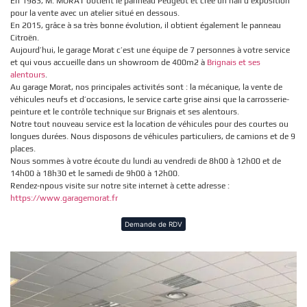
En 1983, M. MORAT obtient le panneau Peugeot et crée un hall d’exposition
pour la vente avec un atelier situé en dessous.
En 2015, grâce à sa très bonne évolution, il obtient également le panneau
Citroën.
Aujourd’hui, le garage Morat c’est une équipe de 7 personnes à votre service
et qui vous accueille dans un showroom de 400m2 à
Brignais et ses
alentours
.
Au garage Morat, nos principales activités sont : la mécanique, la vente de
véhicules neufs et d’occasions, le service carte grise ainsi que la carrosserie-
peinture et le contrôle technique sur Brignais et ses alentours.
Notre tout nouveau service est la location de véhicules pour des courtes ou
longues durées. Nous disposons de véhicules particuliers, de camions et de 9
places.
Nous sommes à votre écoute du lundi au vendredi de 8h00 à 12h00 et de
14h00 à 18h30 et le samedi de 9h00 à 12h00.
Rendez-npous visite sur notre site internet à cette adresse :
https://www.garagemorat.fr
Demande de RDV