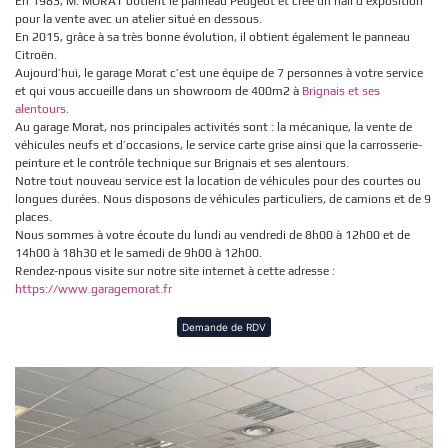
En 1983, M. MORAT obtient le panneau Peugeot et crée un hall d’exposition
pour la vente avec un atelier situé en dessous.
En 2015, grâce à sa très bonne évolution, il obtient également le panneau
Citroën.
Aujourd’hui, le garage Morat c’est une équipe de 7 personnes à votre service
et qui vous accueille dans un showroom de 400m2 à
Brignais et ses
alentours
.
Au garage Morat, nos principales activités sont : la mécanique, la vente de
véhicules neufs et d’occasions, le service carte grise ainsi que la carrosserie-
peinture et le contrôle technique sur Brignais et ses alentours.
Notre tout nouveau service est la location de véhicules pour des courtes ou
longues durées. Nous disposons de véhicules particuliers, de camions et de 9
places.
Nous sommes à votre écoute du lundi au vendredi de 8h00 à 12h00 et de
14h00 à 18h30 et le samedi de 9h00 à 12h00.
Rendez-npous visite sur notre site internet à cette adresse :
https://www.garagemorat.fr
Demande de RDV