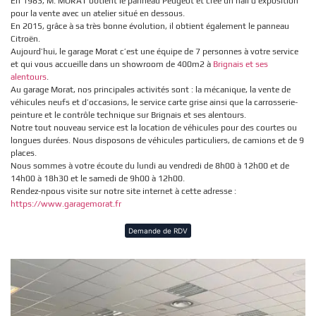
En 1983, M. MORAT obtient le panneau Peugeot et crée un hall d’exposition
pour la vente avec un atelier situé en dessous.
En 2015, grâce à sa très bonne évolution, il obtient également le panneau
Citroën.
Aujourd’hui, le garage Morat c’est une équipe de 7 personnes à votre service
et qui vous accueille dans un showroom de 400m2 à
Brignais et ses
alentours
.
Au garage Morat, nos principales activités sont : la mécanique, la vente de
véhicules neufs et d’occasions, le service carte grise ainsi que la carrosserie-
peinture et le contrôle technique sur Brignais et ses alentours.
Notre tout nouveau service est la location de véhicules pour des courtes ou
longues durées. Nous disposons de véhicules particuliers, de camions et de 9
places.
Nous sommes à votre écoute du lundi au vendredi de 8h00 à 12h00 et de
14h00 à 18h30 et le samedi de 9h00 à 12h00.
Rendez-npous visite sur notre site internet à cette adresse :
https://www.garagemorat.fr
Demande de RDV