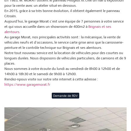
En 1983, M. MORAT obtient le panneau Peugeot et crée un hall d’exposition
pour la vente avec un atelier situé en dessous.
En 2015, grâce à sa très bonne évolution, il obtient également le panneau
Citroën.
Aujourd’hui, le garage Morat c’est une équipe de 7 personnes à votre service
et qui vous accueille dans un showroom de 400m2 à
Brignais et ses
alentours
.
Au garage Morat, nos principales activités sont : la mécanique, la vente de
véhicules neufs et d’occasions, le service carte grise ainsi que la carrosserie-
peinture et le contrôle technique sur Brignais et ses alentours.
Notre tout nouveau service est la location de véhicules pour des courtes ou
longues durées. Nous disposons de véhicules particuliers, de camions et de 9
places.
Nous sommes à votre écoute du lundi au vendredi de 8h00 à 12h00 et de
14h00 à 18h30 et le samedi de 9h00 à 12h00.
Rendez-npous visite sur notre site internet à cette adresse :
https://www.garagemorat.fr
Demande de RDV