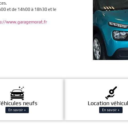
ces.
00 et de 14h00 à 18h30 et le
s://www.garagemorat.fr
éhicules neufs
Location véhicu
En savoir +
En savoir +