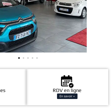
les
RDV en ligne
En savoir +